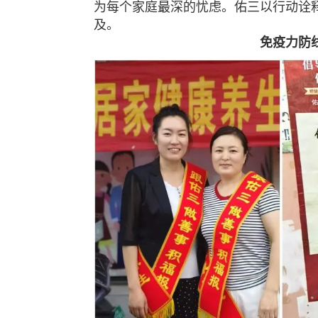
为每个家庭最深的忧虑。
佑三以行动诠
及。
免疫力防