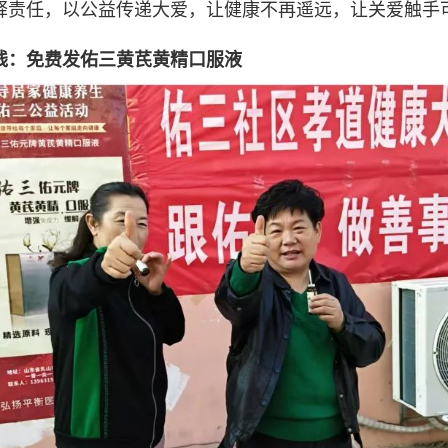
释责任，以公益传递大爱，让健康不再遥远，让关爱触手
线：免费发佑三黄芪黄精口服液