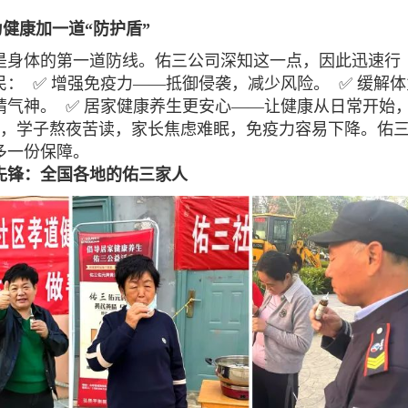
为健康加一道“防护盾”
是身体的第一道防线。佑三公司深知这一点，因此迅速行
民：
✅ 增强免疫力——抵御侵袭，减少风险。
✅ 缓解
精气神。
✅ 居家健康养生更安心——让健康从日常开始
，学子熬夜苦读，家长焦虑难眠，免疫力容易下降。佑
多一份保障。
先锋：全国各地的佑三家人