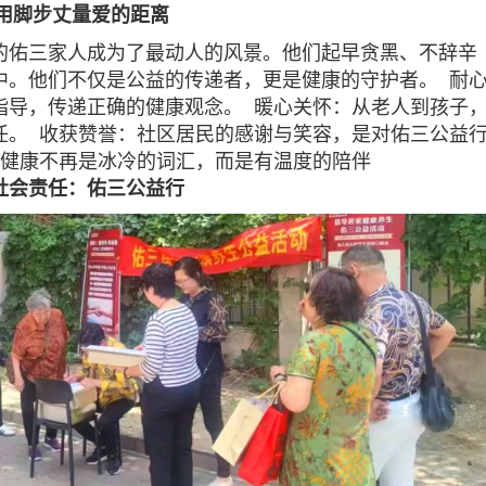
用脚步丈量爱的距离
的佑三家人成为了最动人的风景。他们起早贪黑、不辞辛
中。他们不仅是公益的传递者，更是健康的守护者。
耐
指导，传递正确的健康观念。
暖心关怀：从老人到孩子
任。
收获赞誉：社区居民的感谢与笑容，是对佑三公益
健康不再是冰冷的词汇，而是有温度的陪伴
社会责任：佑三公益行