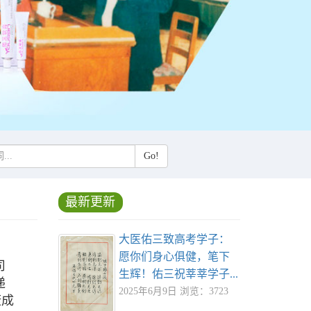
Go!
最新更新
大医佑三致高考学子：
愿你们身心俱健，笔下
司
生辉！佑三祝莘莘学子...
递
2025年6月9日 浏览：3723
康成