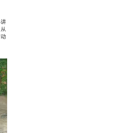
心讲
，从
行动