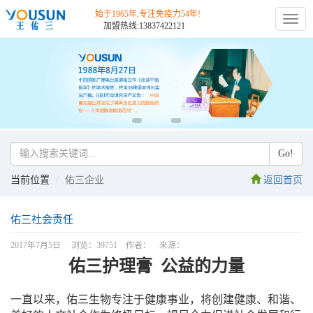
始于1965年,专注免疫力54年!
切
加盟热线:13837422121
换
导
航
Go!
当前位置
佑三企业
返回首页
佑三社会责任
2017年7月5日 浏览：39751 作者： 来源：
佑三护理膏 公益的力量
一直以来，佑三生物专注于健康事业，将创建健康、和谐、