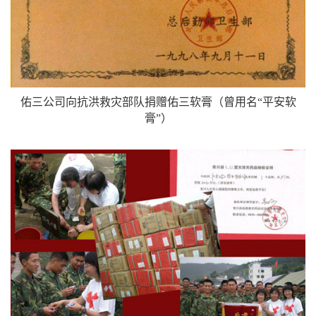
佑三公司向抗洪救灾部队捐赠佑三软膏（曾用名“平安软
膏”）