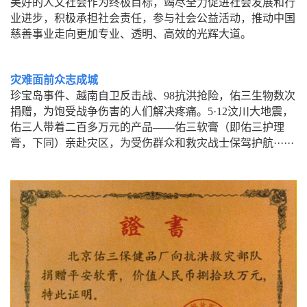
美好的人文社会作为终极目标，竭尽全力促进社会发展和行
业进步，积极承担社会责任，参与社会公益活动，推动中国
慈善事业走向更加专业、透明、高效的光辉大道。
灾难面前众志成城
成城
珍宝岛事件、越南自卫反击战、98抗洪抢险，佑三生物数次
捐赠，为饱受战争伤害的人们解决疼痛。5·12汶川大地震，
佑三人带着二百多万元的产品——佑三软膏（即佑三护理
膏，下同）亲赴灾区，为受伤群众和救灾战士保驾护航······