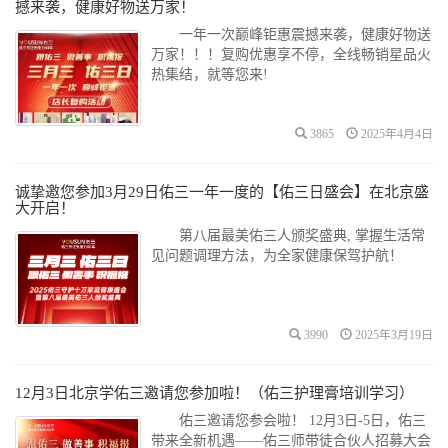
撼来袭，健康好物送万家！
一年一次巅峰钜惠震撼来袭，健康好物送
万家！！！复购优惠享不停，全线畅销星品火
热集结，就等您来!
3865
2025年4月4日
诚挚邀您参加3月29日佑三一年一度的【佑三日盛会】在北京盛
大开启！
第八届最美佑三人颁奖盛典, 掌握生活常
见问题调理方法，为全家健康保驾护航！
3990
2025年3月19日
12月3日北京学佑三邀请您参加啦！（佑三护理膏培训学习）
佑三邀请您参会啦！ 12月3日-5日，佑三
带来全新机遇——佑三师带徒合伙人招募大会