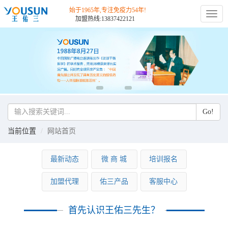
始于1965年,专注免疫力54年!
切
加盟热线:13837422121
换
导
航
Go!
当前位置
网站首页
最新动态
微 商 城
培训报名
加盟代理
佑三产品
客服中心
首先认识王佑三先生？