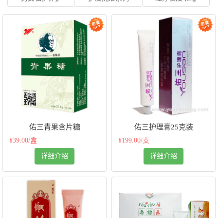
佑三青果含片糖
佑三护理膏25克装
¥39.00/盒
¥199.00/支
详细介绍
详细介绍