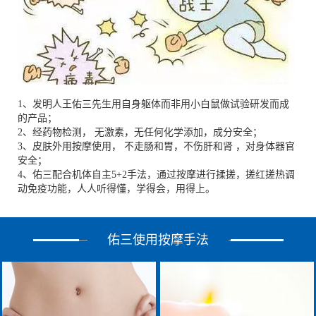
1、发明人王佑三先生用自身躯体而非用小白鼠做试验研发而成
的产品；
2、经药物检测， 无激素，无任何化学添加，成分安全；
3、皮肤外用按摩使用， 不走肠和胃，不伤肝和肾 ，对身体器官
安全；
4、佑三配合机体自主5+2手法，通过按摩进行揉搓，搓红搓热调
动免疫功能，人人听得懂，学得会，用得上。
佑三使用按摩手法
佑三手法-腋