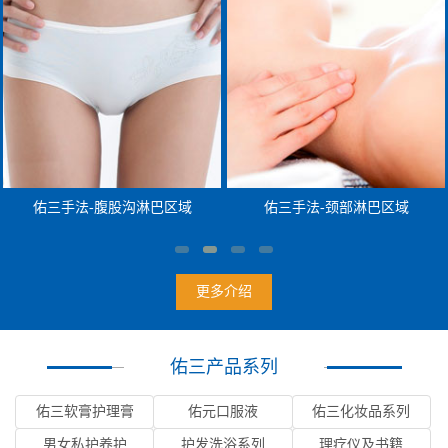
沟淋巴区域
佑三手法-颈部淋巴区域
更多介绍
佑三产品系列
佑三软膏护理膏
佑元口服液
佑三化妆品系列
男女私护养护
护发洗浴系列
理疗仪及书籍