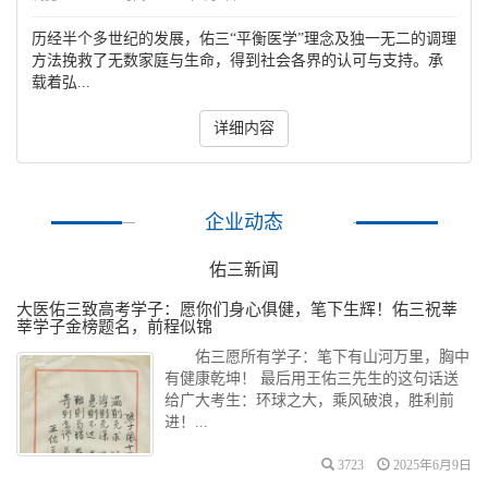
历经半个多世纪的发展，佑三“平衡医学”理念及独一无二的调理
方法挽救了无数家庭与生命，得到社会各界的认可与支持。承
载着弘...
详细内容
企业动态
佑三新闻
大医佑三致高考学子：愿你们身心俱健，笔下生辉！佑三祝莘
莘学子金榜题名，前程似锦
佑三愿所有学子：笔下有山河万里，胸中
有健康乾坤！ 最后用王佑三先生的这句话送
给广大考生：环球之大，乘风破浪，胜利前
进！...
3723
2025年6月9日