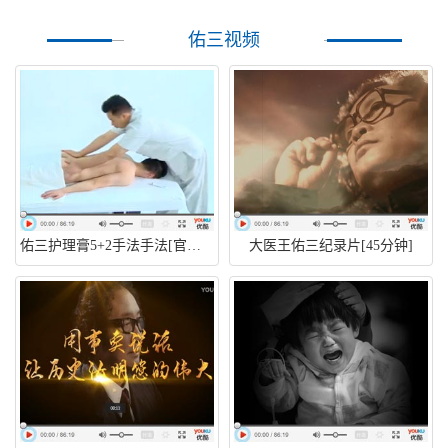
佑三视频
佑三护理膏5+2手法手法[官方标准版]
大医王佑三纪录片[45分钟]