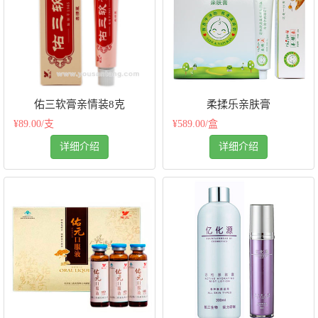
佑三软膏亲情装8克
柔揉乐亲肤膏
¥89.00/支
¥589.00/盒
详细介绍
详细介绍