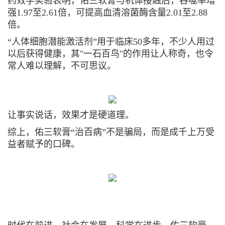
药效学实验表明，
佑三软膏与机体接触后，吞噬率增
强1.97至2.61倍，可提高血清溶菌酶含量2.01至2.88
倍。
“人体细胞潜能激活剂”
用于临床50多年，
不少人用过
以后
获得健康，其"一石百鸟"的作用让人称奇，也令
常人难以理解，不可思议。
让事实说话，效果才是硬道理。
综上，佑三软膏“
治百病
”不是骗局，而是成千上万受
益者赋予的口碑。