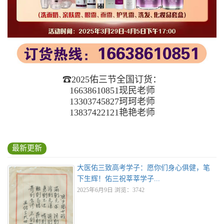
☎2025佑三节全国订货：
16638610851现民老师
13303745827珂珂老师
13837422121艳艳老师
最新更新
大医佑三致高考学子：愿你们身心俱健，笔
下生辉！佑三祝莘莘学子...
2025年6月9日 浏览：3742