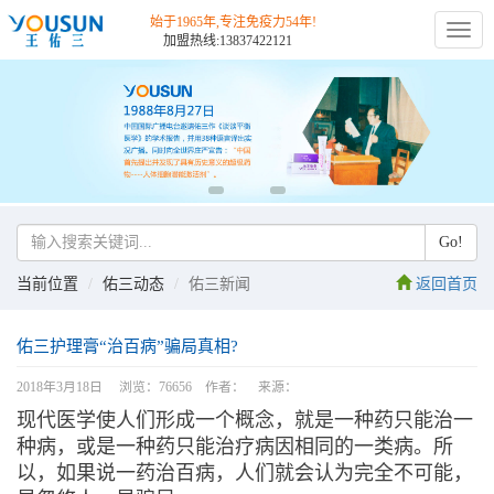
始于1965年,专注免疫力54年!
切
加盟热线:13837422121
换
导
航
Go!
当前位置
佑三动态
佑三新闻
返回首页
佑三护理膏“治百病”骗局真相?
2018年3月18日 浏览：76656 作者： 来源：
现代医学使人们形成一个概念，就是一种药只能治一
种病，或是一种药只能治疗病因相同的一类病。所
以，如果说一药治百病，人们就会认为完全不可能，