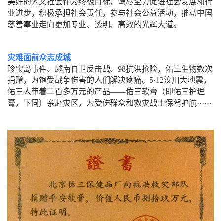
美好的人文社会作为终极目标，竭尽全力促进社会发展和行
业进步，积极承担社会责任，参与社会公益活动，推动中国
慈善事业走向更加专业、透明、高效的光辉大道。
灾难面前众志成城
成城
珍宝岛事件、越南自卫反击战、98抗洪抢险，佑三生物数次
捐赠，为饱受战争伤害的人们解决疼痛。5·12汶川大地震，
佑三人带着二百多万元的产品——佑三软膏（即佑三护理
膏，下同）亲赴灾区，为受伤群众和救灾战士保驾护航······