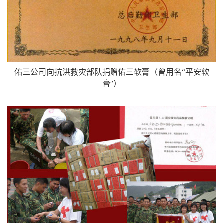
佑三公司向抗洪救灾部队捐赠佑三软膏（曾用名“平安软
膏”）