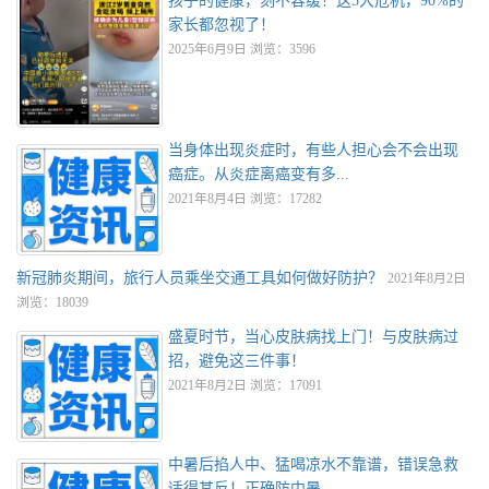
孩子的健康，刻不容缓！这5大危机，90%的
家长都忽视了！
2025年6月9日 浏览：3596
当身体出现炎症时，有些人担心会不会出现
癌症。从炎症离癌变有多...
2021年8月4日 浏览：17282
新冠肺炎期间，旅行人员乘坐交通工具如何做好防护？
2021年8月2日
浏览：18039
盛夏时节，当心皮肤病找上门！与皮肤病过
招，避免这三件事！
2021年8月2日 浏览：17091
中暑后掐人中、猛喝凉水不靠谱，错误急救
适得其反！正确防中暑，...