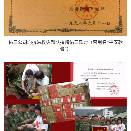
佑三公司向抗洪救灾部队捐赠佑三软膏（曾用名“平安软
膏”）