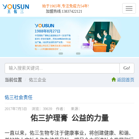
始于1965年,专注免疫力54年!
切
加盟热线:13837422121
换
导
航
Go!
当前位置
佑三企业
返回首页
佑三社会责任
2017年7月5日 浏览：39639 作者： 来源：
佑三护理膏 公益的力量
一直以来，佑三生物专注于健康事业，将创建健康、和谐、