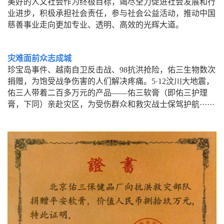
美好的人文社会作为终极目标，竭尽全力促进社会发展和行
业进步，积极承担社会责任，参与社会公益活动，推动中国
慈善事业走向更加专业、透明、高效的光辉大道。
灾难面前众志成城
成城
珍宝岛事件、越南自卫反击战、98抗洪抢险，佑三生物数次
捐赠，为饱受战争伤害的人们解决疼痛。5·12汶川大地震，
佑三人带着二百多万元的产品——佑三软膏（即佑三护理
膏，下同）亲赴灾区，为受伤群众和救灾战士保驾护航······