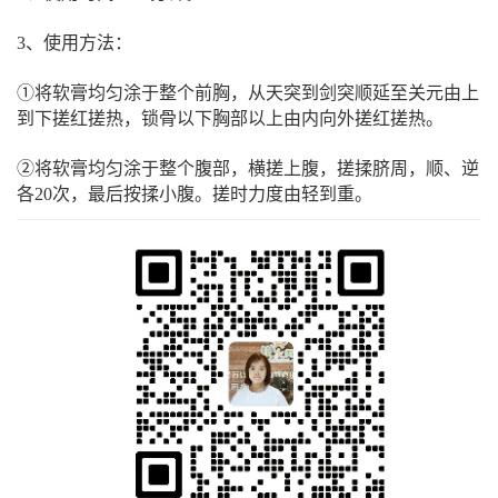
3、使用方法：
①将软膏均匀涂于整个前胸，从天突到剑突顺延至关元由上
到下搓红搓热，锁骨以下胸部以上由内向外搓红搓热。
②将软膏均匀涂于整个腹部，横搓上腹，搓揉脐周，顺、逆
各20次，最后按揉小腹。搓时力度由轻到重。